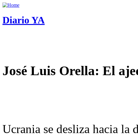
Diario YA
José Luis Orella: El aj
Ucrania se desliza hacia la 