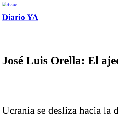
Diario YA
José Luis Orella: El aj
Ucrania se desliza hacia la 