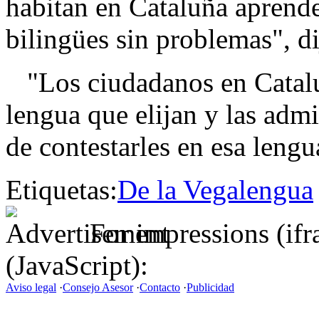
habitan en Cataluña aprenden
bilingües sin problemas", di
"Los ciudadanos en Catalu
lengua que elijan y las admi
de contestarles en esa lengu
Etiquetas:
De la Vega
lengua
For impressions (if
(JavaScript):
Aviso legal
·
Consejo Asesor
·
Contacto
·
Publicidad