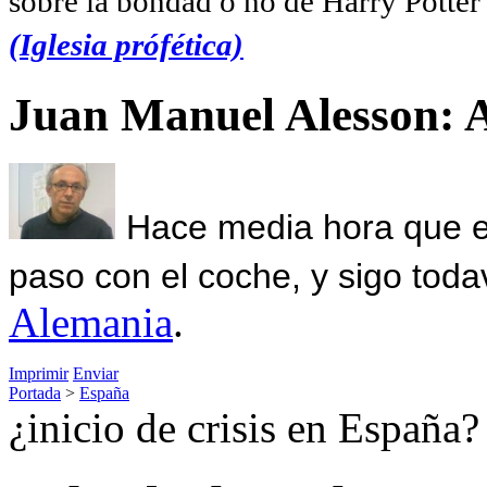
sobre la bondad o no de Harry Potter l
(Iglesia prófética)
Juan Manuel Alesson: 
Hace media hora que el
paso con el coche, y sigo toda
Alemania
.
Imprimir
Enviar
Portada
>
España
¿inicio de crisis en España?