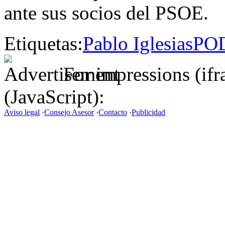
ante sus socios del PSOE.
Etiquetas:
Pablo Iglesias
PO
For impressions (if
(JavaScript):
Aviso legal
·
Consejo Asesor
·
Contacto
·
Publicidad