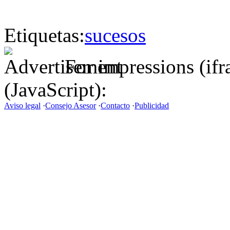
Etiquetas:
sucesos
For impressions (if
(JavaScript):
Aviso legal
·
Consejo Asesor
·
Contacto
·
Publicidad