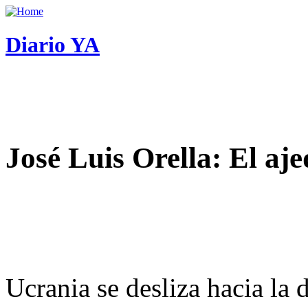
Diario YA
José Luis Orella: El aj
Ucrania se desliza hacia la 