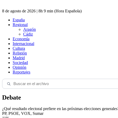
8 de agosto de 2026 | 8h 9 min (Hora Española)
España
Regional
Aragón
Cádiz
Economía
Internacional
Cultura
Religión
Madrid
Sociedad
Opinión
Reportajes
Debate
¿Qué resultado electoral prefiere en las próximas elecciones generales
PP, PSOE, VOX, Sumar