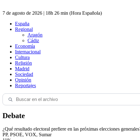
7 de agosto de 2026 | 18h 26 min (Hora Española)
España
Regional
Aragón
Cádiz
Economía
Internacional
Cultura
Religión
Madrid
Sociedad
Opinión
Reportajes
Debate
¿Qué resultado electoral prefiere en las próximas elecciones generales
PP, PSOE, VOX, Sumar