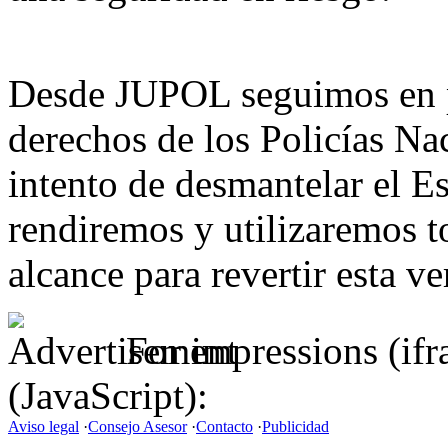
Desde JUPOL seguimos en p
derechos de los Policías N
intento de desmantelar el E
rendiremos y utilizaremos t
alcance para revertir esta v
For impressions (if
(JavaScript):
Aviso legal
·
Consejo Asesor
·
Contacto
·
Publicidad