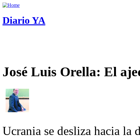
Diario YA
José Luis Orella: El aj
Ucrania se desliza hacia la 