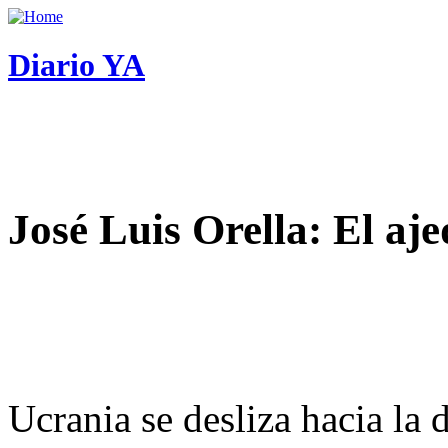
Diario YA
José Luis Orella: El aj
Ucrania se desliza hacia la 