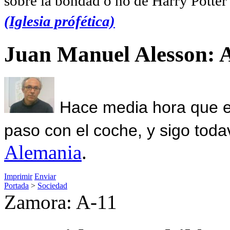
sobre la bondad o no de Harry Potter l
(Iglesia prófética)
Juan Manuel Alesson: 
Hace media hora que el
paso con el coche, y sigo toda
Alemania
.
Imprimir
Enviar
Portada
>
Sociedad
Zamora: A-11