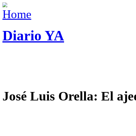
Diario YA
José Luis Orella: El aj