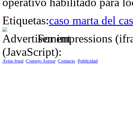
operativo habilitado para loc
Etiquetas:
caso marta del cas
For impressions (if
(JavaScript):
Aviso legal
·
Consejo Asesor
·
Contacto
·
Publicidad