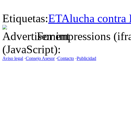
Etiquetas:
ETA
lucha contra
For impressions (if
(JavaScript):
Aviso legal
·
Consejo Asesor
·
Contacto
·
Publicidad