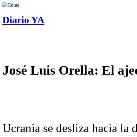
Diario YA
José Luis Orella: El aj
Ucrania se desliza hacia la 