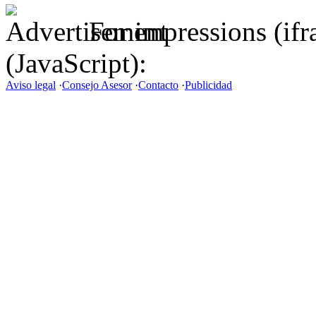
For impressions (if
(JavaScript):
Aviso legal
·
Consejo Asesor
·
Contacto
·
Publicidad