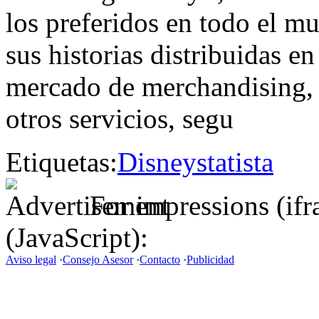
los preferidos en todo el m
sus historias distribuidas en
mercado de merchandising, y
otros servicios, segu
Etiquetas:
Disney
statista
For impressions (if
(JavaScript):
Aviso legal
·
Consejo Asesor
·
Contacto
·
Publicidad