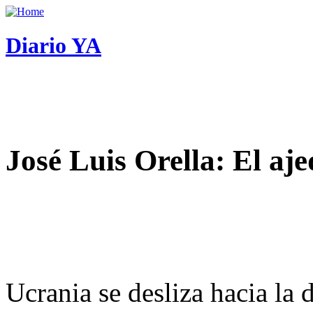
Diario YA
José Luis Orella: El aj
Ucrania se desliza hacia la 