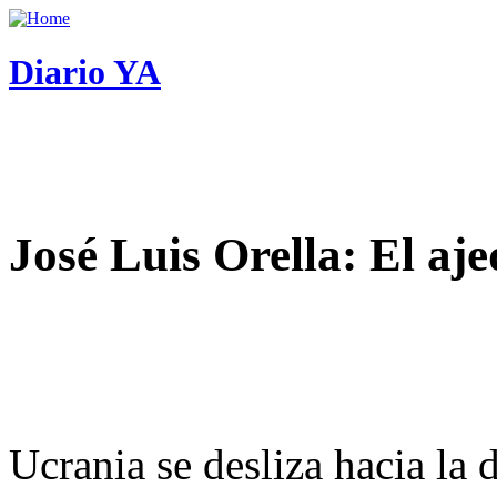
Diario YA
José Luis Orella: El aj
Ucrania se desliza hacia la 