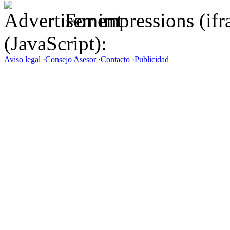
For impressions (if
(JavaScript):
Aviso legal
·
Consejo Asesor
·
Contacto
·
Publicidad