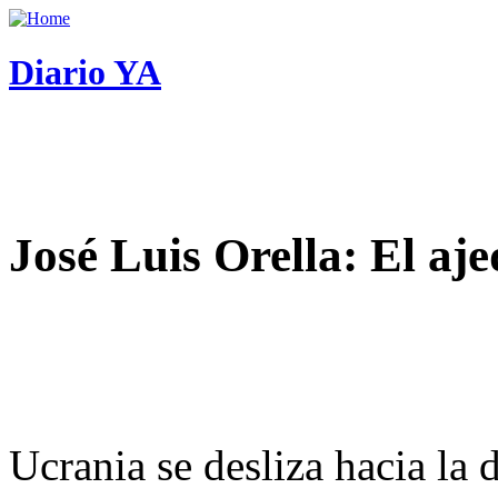
Diario YA
José Luis Orella: El aj
Ucrania se desliza hacia la 