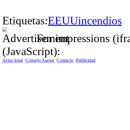
Etiquetas:
EEUU
incendios
For impressions (if
(JavaScript):
Aviso legal
·
Consejo Asesor
·
Contacto
·
Publicidad