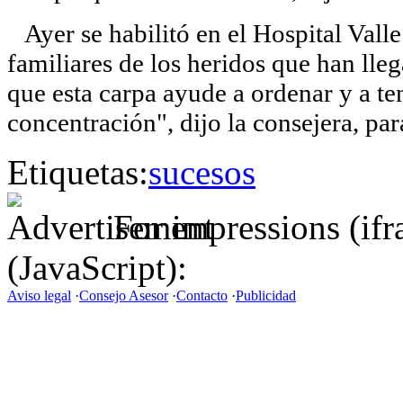
Ayer se habilitó en el Hospital Valle
familiares de los heridos que han ll
que esta carpa ayude a ordenar y a te
concentración", dijo la consejera, pa
Etiquetas:
sucesos
For impressions (if
(JavaScript):
Aviso legal
·
Consejo Asesor
·
Contacto
·
Publicidad