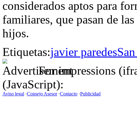
considerados aptos para form
familiares, que pasan de las
hijos.
Etiquetas:
javier paredes
San
For impressions (if
(JavaScript):
Aviso legal
·
Consejo Asesor
·
Contacto
·
Publicidad