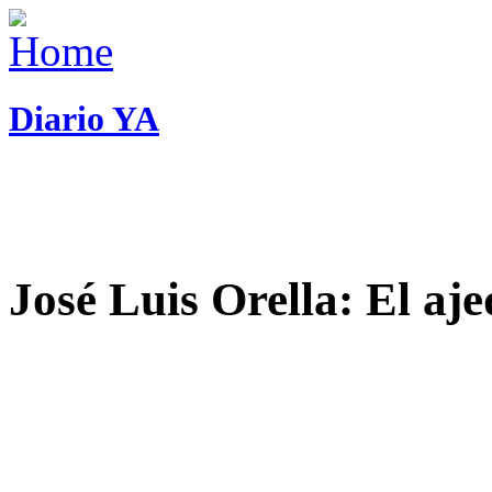
Diario YA
José Luis Orella: El aj