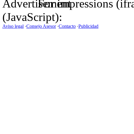
For impressions (if
(JavaScript):
Aviso legal
·
Consejo Asesor
·
Contacto
·
Publicidad