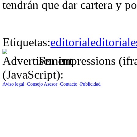
tendrán que dar cartera y po
Etiquetas:
editorial
editoriale
For impressions (if
(JavaScript):
Aviso legal
·
Consejo Asesor
·
Contacto
·
Publicidad