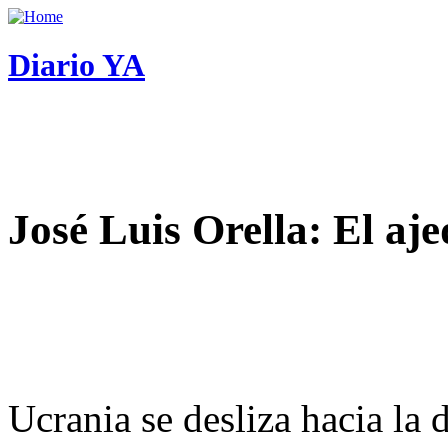
Diario YA
José Luis Orella: El aj
Ucrania se desliza hacia la 