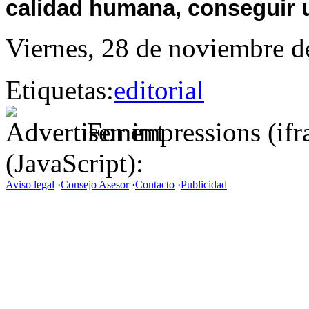
calidad humana, conseguir 
Viernes, 28 de noviembre d
Etiquetas:
editorial
For impressions (if
(JavaScript):
Aviso legal
·
Consejo Asesor
·
Contacto
·
Publicidad