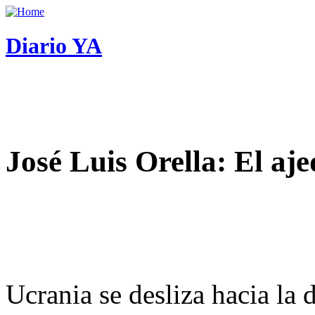
Diario YA
José Luis Orella: El aj
Ucrania se desliza hacia la 