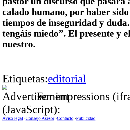
pastor un discurso que pasará 
calado humano, por haber sido
tiempos de inseguridad y duda.
tengáis miedo”. El presente y e
nuestro.
Etiquetas:
editorial
For impressions (if
(JavaScript):
Aviso legal
·
Consejo Asesor
·
Contacto
·
Publicidad