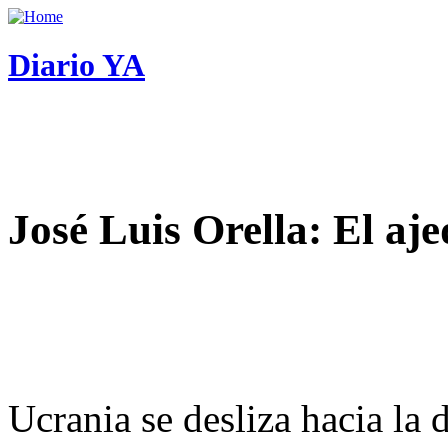
Diario YA
José Luis Orella: El aj
Ucrania se desliza hacia la 