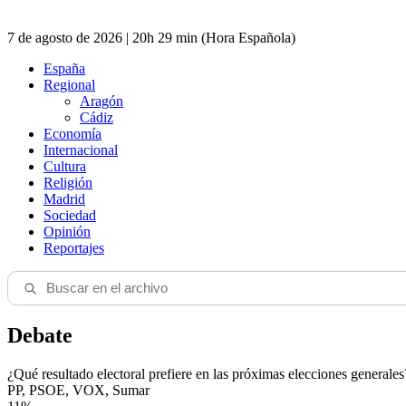
7 de agosto de 2026 | 20h 29 min (Hora Española)
España
Regional
Aragón
Cádiz
Economía
Internacional
Cultura
Religión
Madrid
Sociedad
Opinión
Reportajes
Debate
¿Qué resultado electoral prefiere en las próximas elecciones generales
PP, PSOE, VOX, Sumar