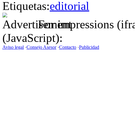
Etiquetas:
editorial
For impressions (if
(JavaScript):
Aviso legal
·
Consejo Asesor
·
Contacto
·
Publicidad