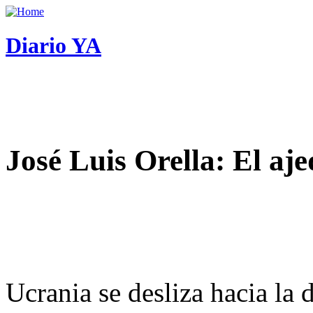
Diario YA
José Luis Orella: El aj
Ucrania se desliza hacia la 