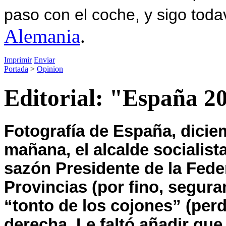
paso con el coche, y sigo toda
Alemania
.
Imprimir
Enviar
Portada
>
Opinion
Editorial: "España 2
Fotografía de España, diciem
mañana, el alcalde socialist
sazón Presidente de
la Fede
Provincias (por fino, segur
“tonto de los cojones” (perdó
derecha. Le faltó añadir qu