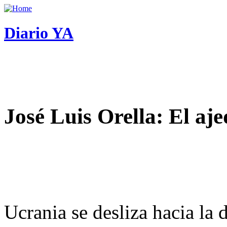
Diario YA
José Luis Orella: El aj
Ucrania se desliza hacia la 