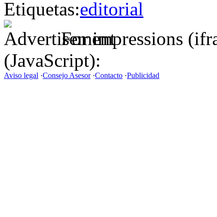
Etiquetas:
editorial
For impressions (if
(JavaScript):
Aviso legal
·
Consejo Asesor
·
Contacto
·
Publicidad