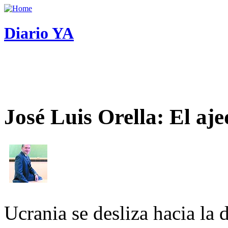
Diario YA
José Luis Orella: El aj
Ucrania se desliza hacia la 