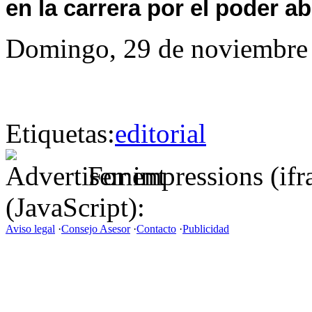
en la carrera por el poder ab
Domingo, 29 de noviembre
Etiquetas:
editorial
For impressions (if
(JavaScript):
Aviso legal
·
Consejo Asesor
·
Contacto
·
Publicidad