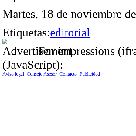
Martes, 18 de noviembre de
Etiquetas:
editorial
For impressions (if
(JavaScript):
Aviso legal
·
Consejo Asesor
·
Contacto
·
Publicidad