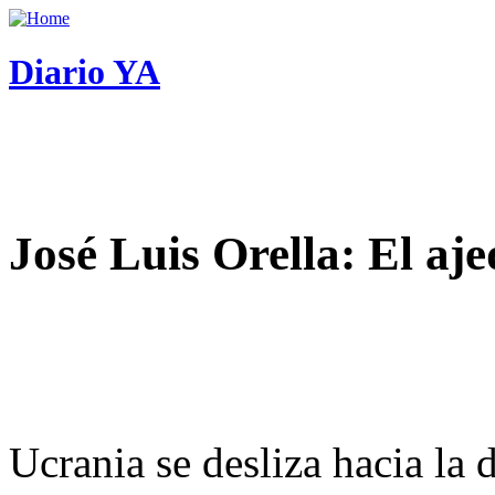
Diario YA
José Luis Orella: El aj
Ucrania se desliza hacia la 