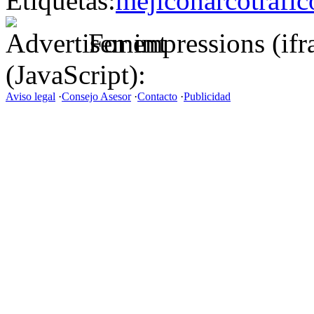
Etiquetas:
méjico
narcotráfic
For impressions (if
(JavaScript):
Aviso legal
·
Consejo Asesor
·
Contacto
·
Publicidad