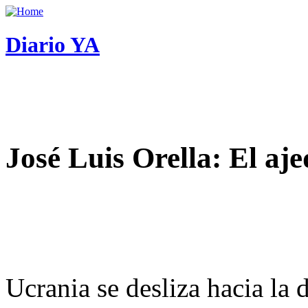
Diario YA
José Luis Orella: El aj
Ucrania se desliza hacia la 