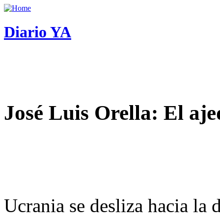
Diario YA
José Luis Orella: El aj
Ucrania se desliza hacia la 