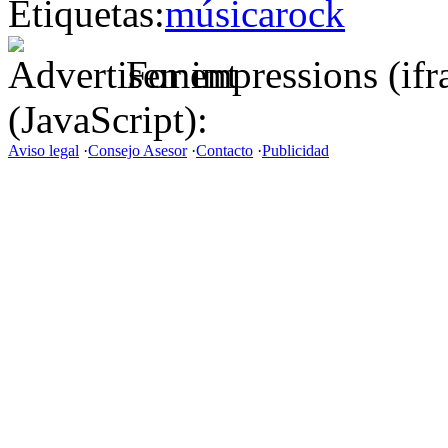
Etiquetas:
música
rock
For impressions (if
(JavaScript):
Aviso legal
·
Consejo Asesor
·
Contacto
·
Publicidad