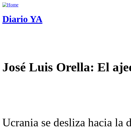
Diario YA
José Luis Orella: El aj
Ucrania se desliza hacia la 