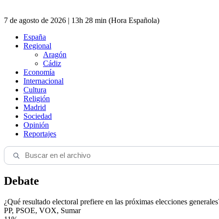
7 de agosto de 2026 | 13h 28 min (Hora Española)
España
Regional
Aragón
Cádiz
Economía
Internacional
Cultura
Religión
Madrid
Sociedad
Opinión
Reportajes
Debate
¿Qué resultado electoral prefiere en las próximas elecciones generales
PP, PSOE, VOX, Sumar