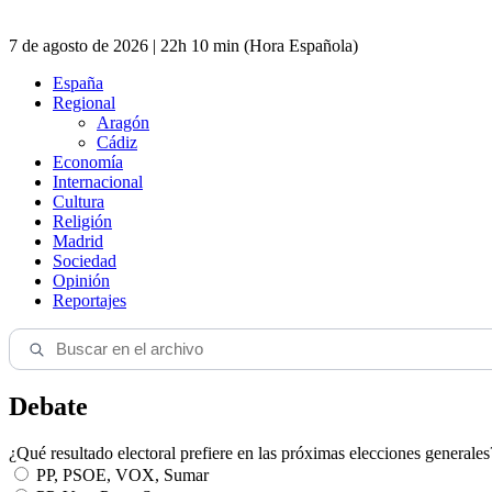
7 de agosto de 2026 | 22h 10 min (Hora Española)
España
Regional
Aragón
Cádiz
Economía
Internacional
Cultura
Religión
Madrid
Sociedad
Opinión
Reportajes
Debate
¿Qué resultado electoral prefiere en las próximas elecciones generales
PP, PSOE, VOX, Sumar