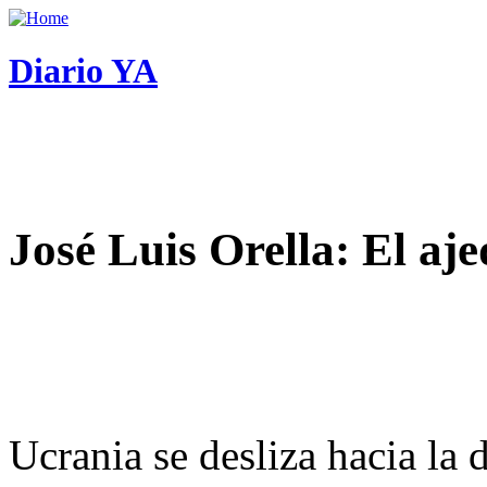
Diario YA
José Luis Orella: El aj
Ucrania se desliza hacia la 