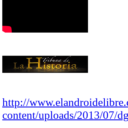
http://www.elandroidelibre
content/uploads/2013/07/dg