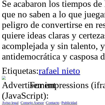
Se acabaron los tiempos de l
que no saben a lo que juega
peligro de convertirse en re
quiere ideas claras y certez
acomplejada y sin talento, y 
antidemocrática y casposa d
Etiquetas:
rafael nieto
For impressions (if
(JavaScript):
Aviso legal
·
Consejo Asesor
·
Contacto
·
Publicidad