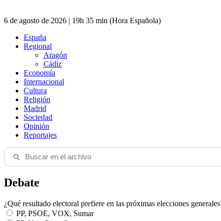
6 de agosto de 2026 | 19h 35 min (Hora Española)
España
Regional
Aragón
Cádiz
Economía
Internacional
Cultura
Religión
Madrid
Sociedad
Opinión
Reportajes
Debate
¿Qué resultado electoral prefiere en las próximas elecciones generales
PP, PSOE, VOX, Sumar