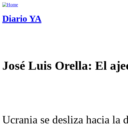
Diario YA
José Luis Orella: El aj
Ucrania se desliza hacia la 