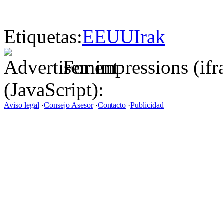
Etiquetas:
EEUU
Irak
For impressions (if
(JavaScript):
Aviso legal
·
Consejo Asesor
·
Contacto
·
Publicidad