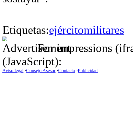
Etiquetas:
ejército
militares
For impressions (if
(JavaScript):
Aviso legal
·
Consejo Asesor
·
Contacto
·
Publicidad