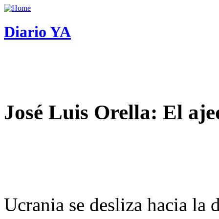
Diario YA
José Luis Orella: El aj
Ucrania se desliza hacia la 