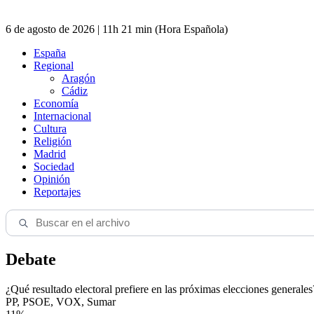
6 de agosto de 2026 | 11h 21 min (Hora Española)
España
Regional
Aragón
Cádiz
Economía
Internacional
Cultura
Religión
Madrid
Sociedad
Opinión
Reportajes
Debate
¿Qué resultado electoral prefiere en las próximas elecciones generales
PP, PSOE, VOX, Sumar