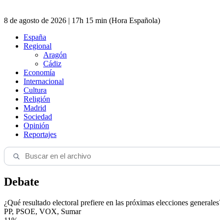
8 de agosto de 2026 | 17h 15 min (Hora Española)
España
Regional
Aragón
Cádiz
Economía
Internacional
Cultura
Religión
Madrid
Sociedad
Opinión
Reportajes
Debate
¿Qué resultado electoral prefiere en las próximas elecciones generales
PP, PSOE, VOX, Sumar