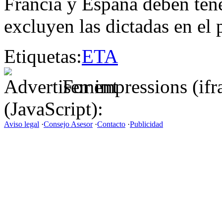
Francia y España deben ten
excluyen las dictadas en el 
Etiquetas:
ETA
For impressions (if
(JavaScript):
Aviso legal
·
Consejo Asesor
·
Contacto
·
Publicidad