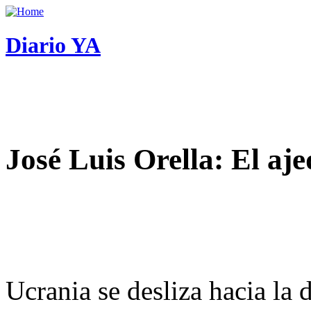
Diario YA
José Luis Orella: El aj
Ucrania se desliza hacia la 