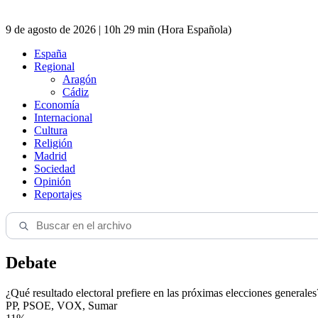
9 de agosto de 2026 | 10h 29 min (Hora Española)
España
Regional
Aragón
Cádiz
Economía
Internacional
Cultura
Religión
Madrid
Sociedad
Opinión
Reportajes
Debate
¿Qué resultado electoral prefiere en las próximas elecciones generales
PP, PSOE, VOX, Sumar