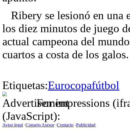
Ribery se lesionó en una e
los diez minutos de juego del
actual campeona del mundo 
cuartos a costa de los galos.
Etiquetas:
Eurocopa
fútbol
For impressions (if
(JavaScript):
Aviso legal
·
Consejo Asesor
·
Contacto
·
Publicidad