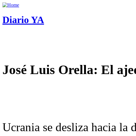
Diario YA
José Luis Orella: El aj
Ucrania se desliza hacia la 