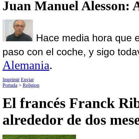
Juan Manuel Alesson: 
Hace media hora que el
paso con el coche, y sigo toda
Alemania
.
Imprimir
Enviar
Portada
>
Religion
El francés Franck Rib
alrededor de dos mes