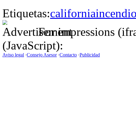
Etiquetas:
california
incendi
For impressions (if
(JavaScript):
Aviso legal
·
Consejo Asesor
·
Contacto
·
Publicidad