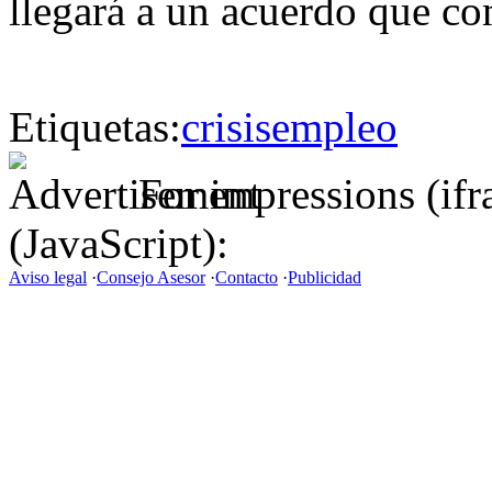
llegará a un acuerdo que co
Etiquetas:
crisis
empleo
For impressions (if
(JavaScript):
Aviso legal
·
Consejo Asesor
·
Contacto
·
Publicidad