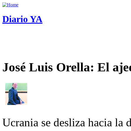
Diario YA
José Luis Orella: El aj
Ucrania se desliza hacia la 