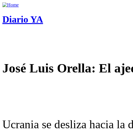
Diario YA
José Luis Orella: El aj
Ucrania se desliza hacia la 