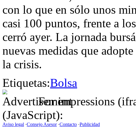
con lo que en sólo unos mi
casi 100 puntos, frente a lo
cerró ayer. La jornada bursá
nuevas medidas que adopte e
la crisis.
Etiquetas:
Bolsa
For impressions (if
(JavaScript):
Aviso legal
·
Consejo Asesor
·
Contacto
·
Publicidad