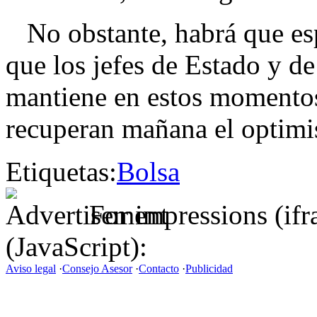
No obstante, habrá que esp
que los jefes de Estado y de
mantiene en estos momentos
recuperan mañana el optim
Etiquetas:
Bolsa
For impressions (if
(JavaScript):
Aviso legal
·
Consejo Asesor
·
Contacto
·
Publicidad