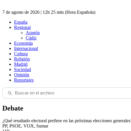
7 de agosto de 2026 | 12h 25 min (Hora Española)
España
Regional
Aragón
Cádiz
Economía
Internacional
Cultura
Religión
Madrid
Sociedad
Opinión
Reportajes
Debate
¿Qué resultado electoral prefiere en las próximas elecciones generales
PP, PSOE, VOX, Sumar